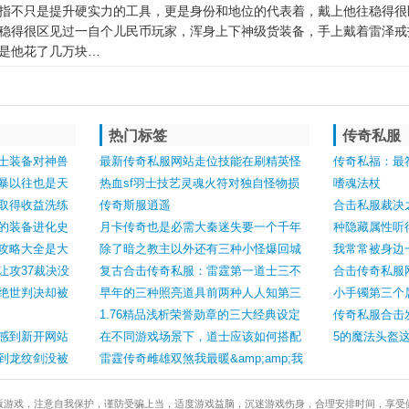
指不只是提升硬实力的工具，更是身份和地位的代表着，戴上他往稳得很
稳得很区见过一自个儿民币玩家，浑身上下神级货装备，手上戴着雷泽戒
是他花了几万块…
热门标签
传奇私服
士装备对神兽
最新传奇私服网站走位技能在刷精英怪
传奇私福：最
暴以往也是天
中发扬的用处
热血sf羽士技艺灵魂火符对独自怪物损
嗜魂法杖
取得收益洗练
伤很大
传奇斯服逍遥
合击私服裁决
的装备进化史
月卡传奇也是必需大秦迷失要一个千年
种隐藏属性听
攻略大全是大
蛛丝才能去的
除了暗之教主以外还有三种小怪爆回城
我常常被身边
面
让攻37裁决没
卷第三种需要挖
复古合击传奇私服：雷霆第一道士三不
合击传奇私服
绝世判决却被
几小四项荣誉足以跻身名人堂
早年的三种照亮道具前两种人人知第三
小手镯第三个
种很少人记得
1.76精品浅析荣誉勋章的三大经典设定
传奇私服合击
感到新开网站
最后一点只有老玩家记得
在不同游戏场景下，道士应该如何搭配
5的魔法头盔
到龙纹剑没被
使用召唤宠物？
雷霆传奇雌雄双煞我最暖&amp;amp;我
最嗳顶尖情侣装闪瞎狗眼
版游戏，注意自我保护，谨防受骗上当，适度游戏益脑，沉迷游戏伤身，合理安排时间，享受