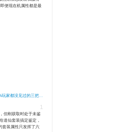
f挂即便现在机属性都是最
：90%玩家都没见过的三把…
1
，但刚获取时处于未鉴
给道仙套装搞定鉴定，
的套装属性只发挥了六