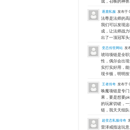
成，召唤的神兽
逐鹿私服
发布于 0
法尊是法师的高
我们可以发现这
成，让法师战力
出了一顶冠军头
变态传世网站
发布
琥珀项链是全职
性，偶尔会出现
实打实好用，能
现卡顿，明明按
王者传奇
发布于 0
唤魔项链是专门
果，要是想要p
的玩家切磋，一
链，我天天组队
超变态私服传奇
发
雷泽戒指这玩意