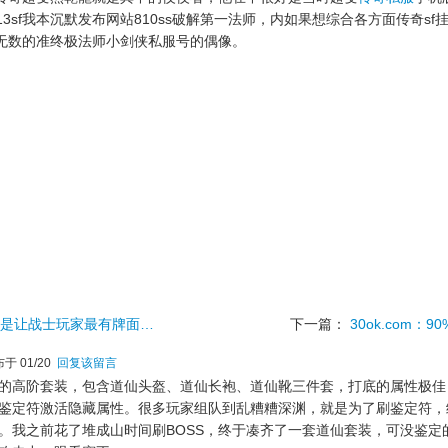
13sf我本沉默发布网站810ss破解第一法师，内如果想综合各方面传奇s
无数的准终极法师小剑侠私服号的偶像。
怕是让战士玩家最有牌面…
下一篇：
30ok.com
于 01/20
回复该留言
的高阶套装，包含道仙头盔、道仙长袍、道仙靴三件套，打底的属性极佳
鉴定符激活隐藏属性。很多玩家组队到乱糟糟深渊，就是为了刷鉴定符，
。我之前花了堆成山时间刷BOSS，终于凑齐了一套道仙套装，可没鉴定