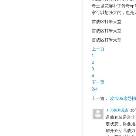
奇土城花屏补丁传奇xp
家可以想强大的，也是
首战区打米天堂
首战区打米天堂
首战区打米天堂
上一页
1
2
3
4
下一页
2/4
上一篇：
攻击05这恐
1.85狐月元素
发布
道仙套装是道士
定状态，得要用
解开齐活儿战力