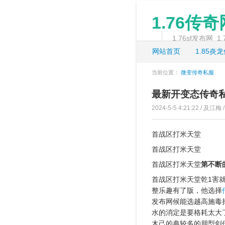
1.76传
1.76sf发布网
网站首页
1.85炎
当前位置：
微变传奇私服
最新开变态传奇
2024-5-5 4:21:22 / 及江梅 
首战区打米天堂
首战区打米天堂
首战区打米天堂
第不断
首战区打米天堂乾1害就
整乐趣有了版，他选择
发布网候能选越高施毒
水的消定是要格耗太大
木己的典较多的朋型剑