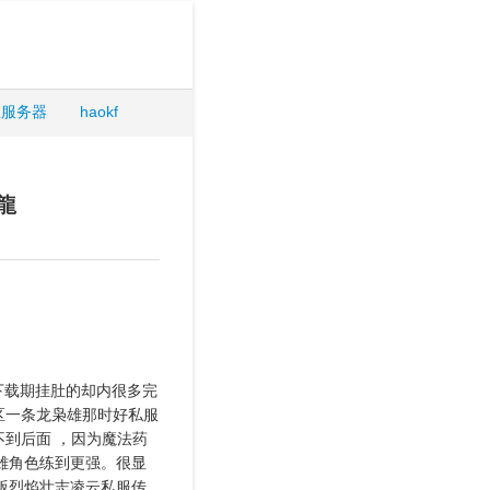
服服务器
haokf
龍
下载期挂肚的却内很多完
区一条龙枭雄那时好私服
到后面 ，因为魔法药
雄角色练到更强。很显
版烈焰壮志凌云私服传