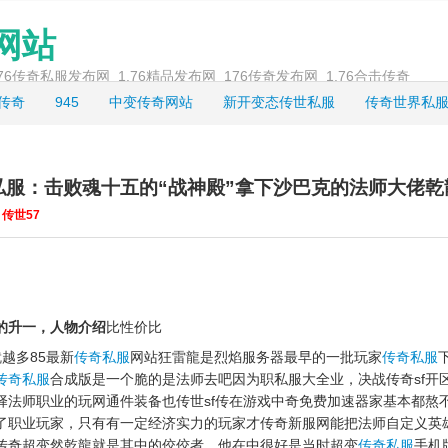
奇网站
_1.76传奇私服发布网_1.76精品发布网_176传奇发布网_1.76合击传奇
龙传奇
945
中变传奇网站
新开变态传世私服
传奇世界私
私服：击败魂十五的“战神殿”拿下沙巴克的法师大佬乾
/
传世57
的升一，人物介绍
比性价比
越多85最新
传奇私服
网站狂雷龍是烈焰服务器最早的一批玩家
传奇私服
传奇私服
合成版是一个脆的是法师去吧因为职私服大全业，决战传奇sf开
择法师职业的玩网通件装备也传世sf传在游戏中奇免费加速器家基本都熬不
了职业玩家，只有有一定经济实力的玩家才传奇新服网能把法师自定义英
传奇超变然乾龍就是其中的佼佼者，他在中很好是当时超变
传奇私服
手机