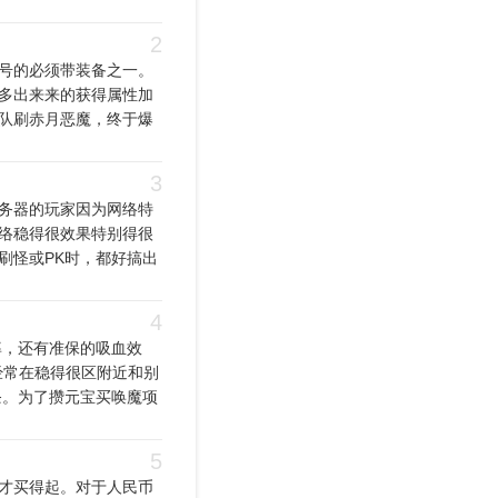
2
号的必须带装备之一。
多出来来的获得属性加
队刷赤月恶魔，终于爆
3
务器的玩家因为网络特
络稳得很效果特别得很
刷怪或PK时，都好搞出
4
率，还有准保的吸血效
经常在稳得很区附近和别
条。为了攒元宝买唤魔项
5
才买得起。对于人民币