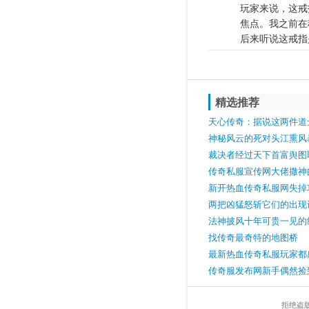
玩家来说，这戒
焦点。我之前在
后来听说这戒指
精选推荐
天心传奇：据说这两件道
有属性加持效果你怎么看
神秘风云的死对头江熏风
下第一会长
裁决者经过天下首富舆图
超强
传奇私服宣传网大佬撒神
新开热血传奇私服网失掉
家打游戏的一个关键的层
两把凶猛怒斩它们的出现
有可比性
法神披风十年可贵一见的
灯笼项链抢走风头
找传奇最奇特的地图桥
最新热血传奇私服玩家都
玩起来很兴奋
传奇服发布网新手偶然捡
追杀反而开启传奇一生
拒绝盗