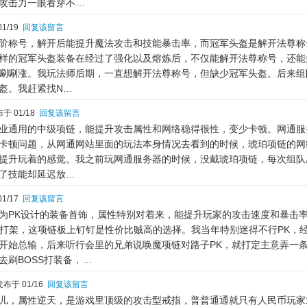
攻击力一眼看穿不…
1/19
回复该留言
阶称号，解开后能提升魔法攻击和技能暴击率，而冠军头盔是解开法尊称
样的冠军头盔装备在经过了强化以及熔炼后，不仅能解开法尊称号，还能
唰唰涨。我玩法师后期，一直想解开法尊称号，但缺少冠军头盔。后来组
盔。我赶紧找N…
于 01/18
回复该留言
业通用的中级项链，能提升攻击属性和网络稳得很性，变少卡顿。网通服
卡顿问题，从网通网站里面的玩法本身情况去看到的时候，琥珀项链的网
提升玩着的感觉。我之前玩网通服务器的时候，没戴琥珀项链，每次组队
了技能却延迟放…
1/17
回复该留言
为PK设计的装备首饰，属性特别对着来，能提升玩家的攻击速度和暴击
k打架，这项链板上钉钉是性价比贼高的选择。我当年特别迷得不行PK，
开始总输，后来听行会里的兄弟说唤魔项链对路子PK，就打定主意弄一
去刷BOSS打装备，…
布于 01/16
回复该留言
儿，属性逆天，是游戏里顶级的攻击型戒指，普普通通就只有人民币玩家