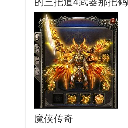
的三把道4武器那把
魔侠传奇