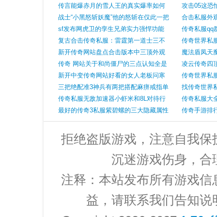
传言能爆赤月的雪人王的真实爆率如何
攻击05这
战士“小黑怒斩妖魔”他的怒斩在仅此一把
道士头盔了
合击私服外
sf发布网虎卫的孪生兄弟实力强悍功能
绝版神盔黄
传奇私服q
特殊
复古合击传奇私服：雷霆第一道士三不
调且华丽大
传奇世界私
几小四项荣誉足以跻身名人堂
新开传奇网站盘点合击版本中三顶外观
器一把用处
魔法盾凤天
霸气且属性强悍的战士头盔
传奇 网站关于和尚僵尸的三点认知全是
甲为何它更
凌云传奇四
老玩家的青春记忆
新开中变传奇网站好看的女人老板问寒
后那顶加了
传奇世界私
霓裳羽衣热忱如火属性令人眼前一亮
三把绝配准3神兵有两把搭配麻痹戒指单
找传奇世界
挑无敌
传奇私服无敌加速器小虾米和8L对待行
定锻造金刚
传奇私服大
会的态度截然不同你喜欢哪种
最好的传奇3私服紫碧螺的三大隐藏属性
么神
传奇手游排
一个用来防御两个用来攻击
拒绝盗版游戏，注意自我保
沉迷游戏伤身，合
注释：本站发布所有游戏信
益，请联系我们告知说