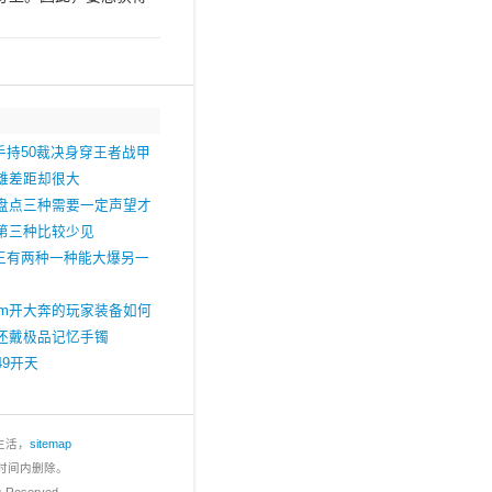
手持50裁决身穿王者战甲
雄差距却很大
盘点三种需要一定声望才
第三种比较少见
尸王有两种一种能大爆另一
3.com开大奔的玩家装备如何
还戴极品记忆手镯
9开天
生活，
sitemap
时间内删除。