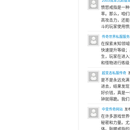
2003我本沉默版
愤怒戒指是一种
率。那么，咱们
高攻击力，还能
斗的玩家使用愤
传奇世界私服服务
在探索未知领域
快速提升等级；
生，玩家在进入
和怪物进行练级
超变态私服传奇
发
是不是永远充满
进去，结果发现
好价钱，真是一
钟就得跪。我们
中变传奇网站
发布
在许多游戏世界
秘密和力量。尤
体。骷髅戒指的