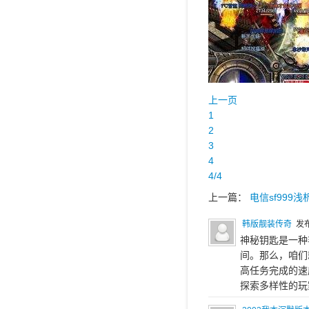
上一页
1
2
3
4
4/4
上一篇：
电信sf999
韩版靓装传奇
发布
神秘钥匙是一种
间。那么，咱们
高任务完成的速
探索多样性的玩