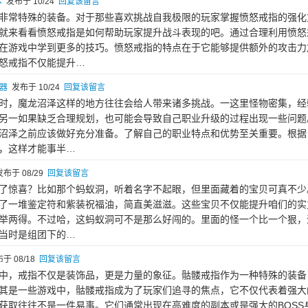
本
发布于 10/24
回复该留言
非常特殊的装备。对于那些喜欢挑战自我极限的玩家掌握愤怒戒指的强化
就来看看愤怒戒指是如何帮助玩家提升战斗表现的吧。通过合理利用愤怒
在游戏中学到更多的技巧。愤怒戒指的特点在于它能够提供额外的攻击力
怒戒指不仅能提升…
器
发布于 10/24
回复该留言
时，魔龙沼泽这样的地方往往会给人带来诸多挑战。一这里怪物密集，经
另一如果缺乏合理规划，也可能会导致自己职业升级的过程出现一些问题
沼泽之前应该做好充分准备。了解自己的职业特点和优势至关重要。根据
，这样才能事半…
布于 08/29
回复该留言
了惊喜？比如那个蚂蚁洞，听着名字不起眼，但里面藏着的宝贝可真不少
了一堆鉴定符和紫装祝福油，简直美滋滋。这些宝贝不仅能提升咱们的实
举两得。不过哈，这蚂蚁洞可不是那么好闯的。里面的怪一个比一个狠，
当时是组团下的…
于 08/18
回复该留言
中，戒指不仅是装饰品，更是力量的象征。骷髅戒指作为一种特殊的装备
其是一些游戏中，骷髅戒指成为了玩家们追寻的焦点，它不仅代表着强大
获取往往不是一件易事。它们通常出现在高难度的副本或是强大的BOSS