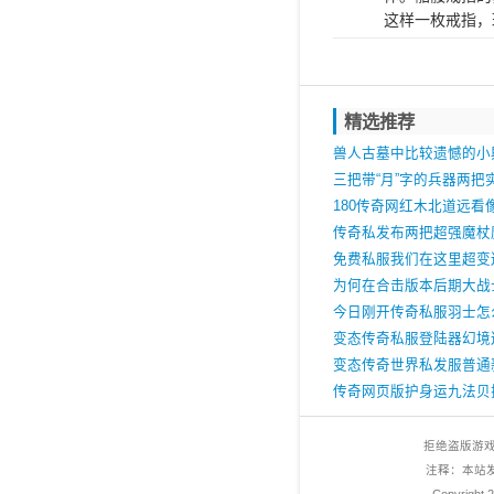
这样一枚戒指，
精选推荐
兽人古墓中比较遗憾的小
三把带“月”字的兵器两把
张扬
180传奇网红木北道远看
是个敏14老道士
传奇私发布两把超强魔杖
限魔18的轰动全服
免费私服我们在这里超变
本人四周的玩
为何在合击版本后期大战
项链
今日刚开传奇私服羽士怎
抢boss
变态传奇私服登陆器幻境
获重装据说还能挖麻痹戒
变态传奇世界私发服普通
家就没有推动时机吗
传奇网页版护身运九法贝
特性十足可谓打团神装
拒绝盗版游
注释：本站