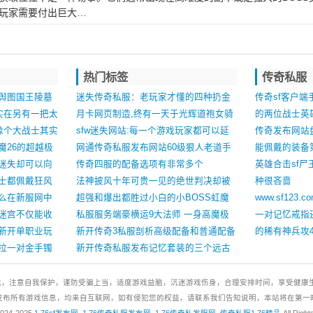
玩家需要付出巨大…
热门标签
传奇私服
舆图国王陵墓
迷失传奇私服：老玩家才懂的四种扔金
传奇sf客户端
实在另有一把太
币操作三种看技巧一种是传言
月卡网页制造,终有一天于光辉道袍女骑
的两位战士英
像个大战士其实
着狼
sfw迷失网站:每一个游戏玩家都可以延
传奇发布网站
魔26的超越极
迟去知晓
网通传奇私服发布网站60级狠人老道手
能佩戴的装备
迷失却可以向
戴道10天尊戒指简直太暴力了
传奇四服的配备选项有非常多个
英雄合击sf
士都佩戴狂风
法神披风十年可贵一见的绝世判决却被
种很吝啬
么在新服网​中
灯笼项链抢走风头
超强和爆出都胜过小白的小BOSS虹魔
www.sf12
迷宫不仅能收
猪卫
私服服务端豪横运9大法师 一身高魔极
一对记忆戒指
指
新开单职业玩
品神装至少价值70个W
新开传奇3私服剖析高级配备和普通配备
的稀有神兵攻4
拉一对金手镯
最大的分辨何处
新开传奇私服发布记忆套装的三个远古
秘密或许有些老玩家都不一定知道
戏，注意自我保护，谨防受骗上当，适度游戏益脑，沉迷游戏伤身，合理安排时间，享受健康
发布所有游戏信息，均来自互联网，如有侵犯您的权益，请联系我们告知说明，本站将在第一