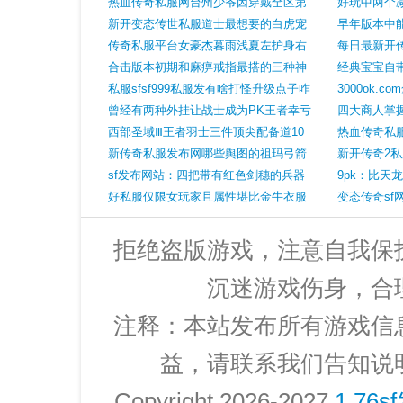
热血传奇私服网台州少爷因穿戴全区第
好玩中两个
一套圣战而名声鹊起
新开变态传世私服道士最想要的白虎宠
火爆全服
早年版本中
物在官服中有两种表现形式
传奇私服平台女豪杰暮雨浅夏左护身右
只已然消逝
每日最新开传
传送一身装备六位数
合击版本初期和麻痹戒指最搭的三种神
效果不如那
经典宝宝自
兵没有开天
私服sfsf999私服发有啥打怪升级点子咋
3000ok.
样让打怪升级不
曾经有两种外挂让战士成为PK王者幸亏
及心法引见
四大商人掌
都被封了
西部圣域Ⅲ王者羽士三件顶尖配备道10
玛莎拉蒂
热血传奇私
天手不如运九套
新传奇私服发布网哪些舆图的祖玛弓箭
罗性价比要
新开传奇2
手多吗
sf发布网站：四把带有红色剑穗的兵器
拉着走的近
9pk：比天
最后一把最霸气
好私服仅限女玩家且属性堪比金牛衣服
47开天
变态传奇sf
的漂亮神甲天外飞仙
极品装备防2
拒绝盗版游戏，注意自我保
沉迷游戏伤身，合
注释：本站发布所有游戏信
益，请联系我们告知说
Copyright 2026-2027
1.76