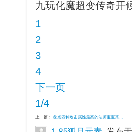
九玩化魔超变传奇开
1
2
3
4
下一页
1/4
上一篇：
盘点四种攻击属性最高的法师宝宝其…
1.85狐月元素
发布于 