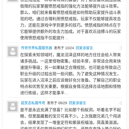
极限的玩家掌握愤怒戒指的强化方法能够提升战斗效率。
那么，咱们就来看看愤怒戒指是如何帮助玩家提升战斗表
现的吧。通过合理利用愤怒戒指，玩家不仅能够提高攻击
力，还能在游戏中学到更多的技巧。愤怒戒指的特点在于
它能够提供额外的攻击力加成。对于喜欢近战搏斗的玩家
使用愤怒戒指不仅能提升…
3
传奇世界私服服务器
发布于 10/24
回复该留言
在探索未知领域时，魔龙沼泽这样的地方往往会给人带来
诸多挑战。一这里怪物密集，经验丰厚，非常适合用来快
速提升等级；另一如果缺乏合理规划，也可能会导致自己
职业升级的过程出现一些问题。为了避免这种情况发生，
玩家在进入沼泽之前应该做好充分准备。了解自己的职业
特点和优势至关重要。根据自身情况选择合适地图和怪物
进行练级，这样才能事半…
4
超变态私服传奇
发布于 08/29
回复该留言
是不是永远充满了惊喜？比如那个蚂蚁洞，听着名字不起
眼，但里面藏着的宝贝可真不少。上次我跟兄弟几个闯进
去，结果发现了一堆鉴定符和紫装祝福油，简直美滋滋。
这些宝贝不仅能提升咱们的实力，还能在市场上换个好价