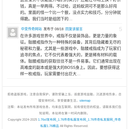
钱，真是一举两得。不过哈，这蚂蚁洞可不是那么好闯
的。里面的怪一个比一个狠，没点实力和技巧，分分钟就
得跪。我们当时是组团下的…
5
中变传奇网站
发布于 08/18
回复该留言
在许多游戏世界中，戒指不仅是装饰品，更是力量的象
征。骷髅戒指作为一种特殊的装备，其背后隐藏着无尽的
秘密和力量。尤其是一些游戏中，骷髅戒指成为了玩家们
追寻的焦点，它不仅代表着强大的，更是稀有材料的载
体。骷髅戒指的获取往往不是一件易事。它们通常出现在
高难度的副本或是强大的BOSS身上。因此，要想获得这
样一枚戒指，玩家需要付出巨大…
拒绝盗版游戏，注意自我保护，谨防受骗上当，适度游戏益脑，沉迷游戏伤身，合
理安排时间，享受健康生活，
sitemap
注释：本站发布所有游戏信息，均来自互联网，如有侵犯您的权益，请联系我们告
知说明，本站将在第一时间内删除。
Copyright 2024-2025
1.76sf发布网_1.76传奇私服发布网_1.76传奇私发服网_传奇
私服1.76精品
All Rights Reserved.