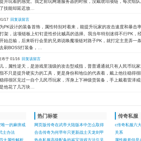
提升玩着的感觉。我之前玩网通服务器的时候，没戴琥珀项链，每次组队
了技能却延迟放…
1/17
回复该留言
为PK设计的装备首饰，属性特别对着来，能提升玩家的攻击速度和暴击
k打架，这项链板上钉钉是性价比贼高的选择。我当年特别迷得不行PK，
开始总输，后来听行会里的兄弟说唤魔项链对路子PK，就打定主意弄一
去刷BOSS打装备，…
布于 01/16
回复该留言
儿，属性逆天，是游戏里顶级的攻击型戒指，普普通通就只有人民币玩家
指不只是提升硬实力的工具，更是身份和地位的代表着，戴上他往稳得很
稳得很区见过一自个儿民币玩家，浑身上下神级货装备，手上戴着雷泽戒
是他花了几万块…
热门标签
传奇私服
长空唯一的麻痹戒
网页版传奇在武帝大陆版本中怎么取得
c传奇私服六
武士办法
元宝
合击传奇为何早年只更新战士天龙剑甲
关系
四大属性解析
道士和法师的呢
热血私服高级配备的鉴宝游戏方法引见
属性极差但是