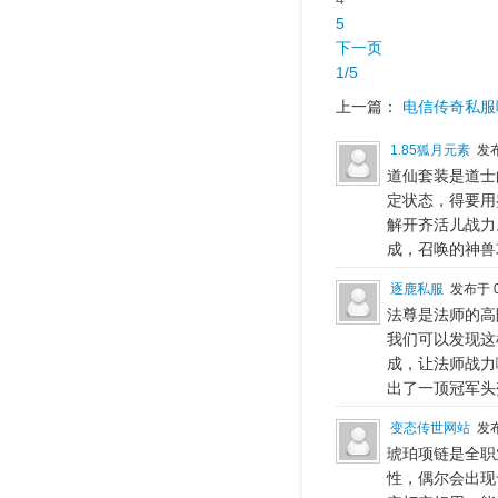
5
下一页
1/5
上一篇：
电信传奇私服
1.85狐月元素
发布
道仙套装是道士
定状态，得要用
解开齐活儿战力
成，召唤的神兽
逐鹿私服
发布于 0
法尊是法师的高
我们可以发现这
成，让法师战力
出了一顶冠军头
变态传世网站
发布
琥珀项链是全职
性，偶尔会出现