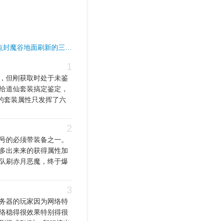
if盘点封魔谷地面刷新的三…
1
，但刚获取时处于未鉴
给道仙套装搞定鉴定，
的套装属性只发挥了六
2
号的必须带装备之一。
多出来来的获得属性加
队刷赤月恶魔，终于爆
3
务器的玩家因为网络特
络稳得很效果特别得很