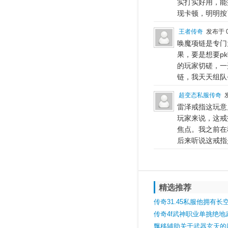
实打实好用，能
现卡顿，明明按
王者传奇
发布于 0
唤魔项链是专门
果，要是想要p
的玩家切磋，一
链，我天天组队
超变态私服传奇
发
雷泽戒指这玩意
玩家来说，这戒
焦点。我之前在
后来听说这戒指
精选推荐
传奇31.45私服他拥有
指搭配33怒斩后难逢敌手
传奇4f武神职业单挑绝地
飘移辅助关于武器玄天的