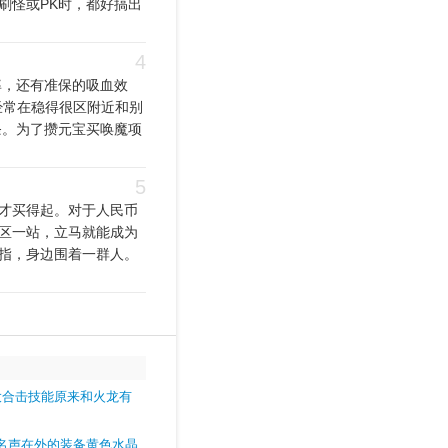
刷怪或PK时，都好搞出
4
率，还有准保的吸血效
经常在稳得很区附近和别
条。为了攒元宝买唤魔项
5
才买得起。对于人民币
区一站，立马就能成为
指，身边围着一群人。
大合击技能原来和火龙有
名声在外的装备黄色水晶