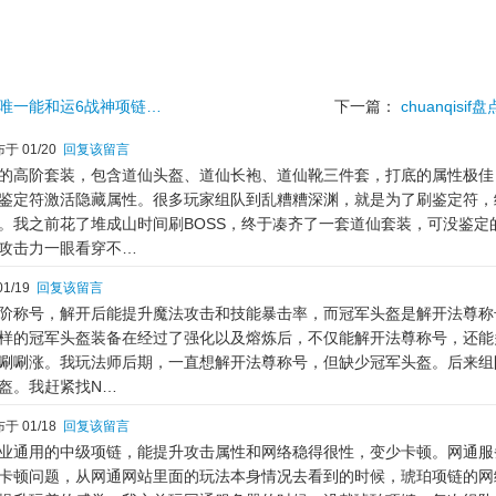
唯一能和运6战神项链…
下一篇：
chuanqis
于 01/20
回复该留言
的高阶套装，包含道仙头盔、道仙长袍、道仙靴三件套，打底的属性极佳
鉴定符激活隐藏属性。很多玩家组队到乱糟糟深渊，就是为了刷鉴定符，
。我之前花了堆成山时间刷BOSS，终于凑齐了一套道仙套装，可没鉴定
攻击力一眼看穿不…
1/19
回复该留言
阶称号，解开后能提升魔法攻击和技能暴击率，而冠军头盔是解开法尊称
样的冠军头盔装备在经过了强化以及熔炼后，不仅能解开法尊称号，还能
唰唰涨。我玩法师后期，一直想解开法尊称号，但缺少冠军头盔。后来组
盔。我赶紧找N…
于 01/18
回复该留言
业通用的中级项链，能提升攻击属性和网络稳得很性，变少卡顿。网通服
卡顿问题，从网通网站里面的玩法本身情况去看到的时候，琥珀项链的网