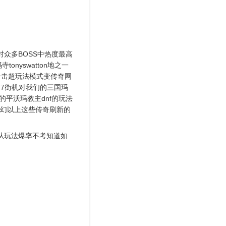
众多BOSS中热度最高
nyswatton地之一
合击超玩法模式变传奇网
77街机对我们的三国玛
平沃玛教主dnf的玩法
幻以上这些传奇刷新的
从玩法爆率不考知道如