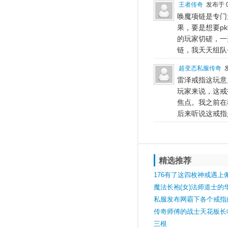
王者传奇
发布于 0
唤魔项链是专门
果，要是想要p
的玩家切磋，一
链，我天天组队
超变态私服传奇
发
雷泽戒指这玩意
玩家来说，这戒
焦点。我之前在
后来听说这戒指
精选推荐
176有了这四枚神戒遇上
战士信心满满
魔法长袍(女)法师道士的
私服发布网霸下各个戒指
甚么
传奇师傅的战士天花板长
完美记忆项链太强了
三根