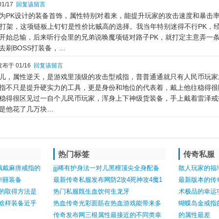
1/17
回复该留言
为PK设计的装备首饰，属性特别对着来，能提升玩家的攻击速度和暴击
k打架，这项链板上钉钉是性价比贼高的选择。我当年特别迷得不行PK，
开始总输，后来听行会里的兄弟说唤魔项链对路子PK，就打定主意弄一
去刷BOSS打装备，…
布于 01/16
回复该留言
儿，属性逆天，是游戏里顶级的攻击型戒指，普普通通就只有人民币玩家
指不只是提升硬实力的工具，更是身份和地位的代表着，戴上他往稳得很
稳得很区见过一自个儿民币玩家，浑身上下神级货装备，手上戴着雷泽戒
是他花了几万块…
热门标签
传奇私服
佩戴麻痹戒指的
jjj稀有护身法一对儿黑檀顶尖全身配备
散人玩家的福
华丽装备
够买鹤岗一栋楼
最新传奇私服发布网防2攻4死神攻4魔1
最新版本的传
的取得方法是
重盔她全身都是稀有神装
热门私服既生血饮何生龙牙
术极品的幸运
啥样装备近乎
热血传奇光彩面筋在热血游戏能带来多
蝴蝶岛金戒指
少损伤
传奇发布网三根属性最接近的不同类幸
的属性最差