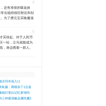
4
率，还有准保的吸血效
经常在稳得很区附近和别
条。为了攒元宝买唤魔项
5
才买得起。对于人民币
区一站，立马就能成为
指，身边围着一群人。
地沃玛寺庙入口
奇私服：两根加了1点道
项链灯笼比记忆更强吗
的三种最强极品属性魔5