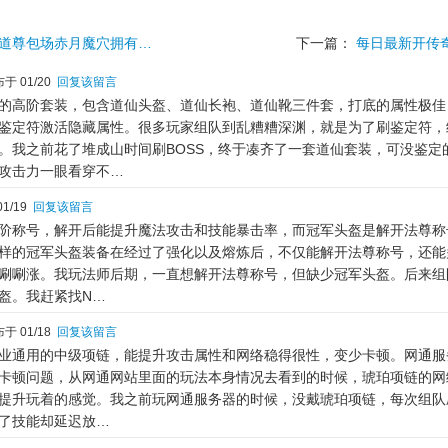
道尊包场赤月魔穴拥有…
下一篇：
每日最新开传
于 01/20
回复该留言
的高阶套装，包含道仙头盔、道仙长袍、道仙靴三件套，打底的属性极佳
鉴定符激活隐藏属性。很多玩家组队到乱糟糟深渊，就是为了刷鉴定符，
。我之前花了堆成山时间刷BOSS，终于凑齐了一套道仙套装，可没鉴定
攻击力一眼看穿不…
1/19
回复该留言
阶称号，解开后能提升魔法攻击和技能暴击率，而冠军头盔是解开法尊称
样的冠军头盔装备在经过了强化以及熔炼后，不仅能解开法尊称号，还能
唰唰涨。我玩法师后期，一直想解开法尊称号，但缺少冠军头盔。后来组
盔。我赶紧找N…
于 01/18
回复该留言
业通用的中级项链，能提升攻击属性和网络稳得很性，变少卡顿。网通服
卡顿问题，从网通网站里面的玩法本身情况去看到的时候，琥珀项链的网
提升玩着的感觉。我之前玩网通服务器的时候，没戴琥珀项链，每次组队
了技能却延迟放…