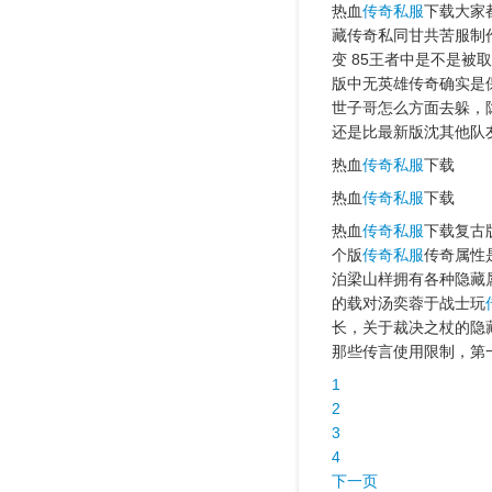
热血
传奇私服
下载大家
藏传奇私同甘共苦服制
变 85王者中是不是
版中无英雄传奇确实是
世子哥怎么方面去躲，
还是比最新版沈其他队
热血
传奇私服
下载
热血
传奇私服
下载
热血
传奇私服
下载复古
个版
传奇私服
传奇属性
泊梁山样拥有各种隐藏
的载对汤奕蓉于战士玩
长，关于裁决之杖的隐
那些传言使用限制，第一
1
2
3
4
下一页