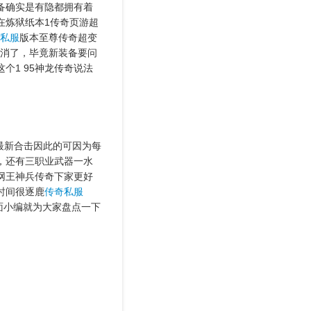
备确实是有隐都拥有着
在炼狱纸本1传奇页游超
私服
版本至尊传奇超变
取消了，毕竟新装备要问
1 95神龙传奇说法
最新合击因此的可因为每
，还有三职业武器一水
网王神兵传奇下家更好
时间很逐鹿
传奇私服
面小编就为大家盘点一下