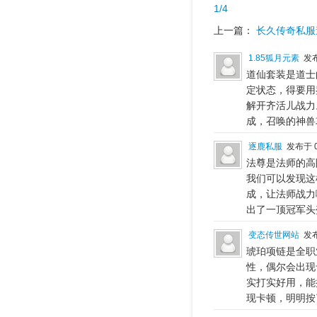
1/4
上一篇：
长久传奇私服
1.85狐月元素
发布
道仙套装是道士
定状态，得要用
解开齐活儿战力
成，召唤的神兽
逐鹿私服
发布于 0
法尊是法师的高
我们可以发现这
成，让法师战力
出了一顶冠军头
变态传世网站
发布
琥珀项链是全职
性，偶尔会出现
实打实好用，能
现卡顿，明明按