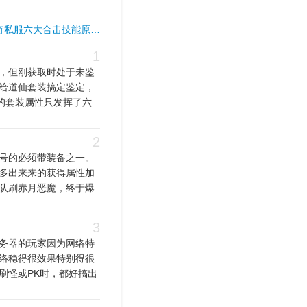
奇私服六大合击技能原…
1
，但刚获取时处于未鉴
给道仙套装搞定鉴定，
的套装属性只发挥了六
2
号的必须带装备之一。
多出来来的获得属性加
队刷赤月恶魔，终于爆
3
务器的玩家因为网络特
络稳得很效果特别得很
刷怪或PK时，都好搞出