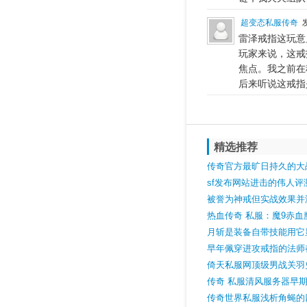
超变态私服传奇
发
雷泽戒指这玩意
玩家来说，这戒
焦点。我之前在
后来听说这戒指
精选推荐
传奇官方最旷日持久的大
六天六夜铸就史诗
sf发布网站进击的伟人评
失原并延续原著
被誉为神戒但实战效果并
装备护身戒指
热血传奇 私服：魔9赤血
盘点三把绝版魔9神兵
月斩是装备自带技能用它
备绑定技有的时候是从装
早年佩穿进攻戒指的法师
时候就已经存在的靠它显
倚天私服网顶级男战关羽
战010攻圣战戒
传奇 私服清风服务器早期
魔”
传奇世界私服浅析角蝇的