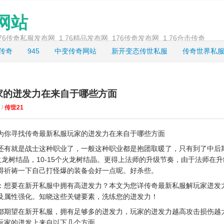
奇网站
_1.76传奇私服发布网_1.76精品发布网_176传奇发布网_1.76合击传奇
龙传奇
945
中变传奇网站
新开变态传世私服
传奇世界私
家的迸发力在来自于哪些方面
 /
传世21
为你寻找传奇最新私服玩家的迸发力在来自于哪些方面
还有就是战士这种职业了，一般这种职业都是抱团取暖了，只有到了中后
级火龙树结晶，10-15个火龙树结晶。更得上法师的升级节奏，由于法师在
得祈祷一下自己打怪爆的装备会好一点呢。好杀些。
：想要在新开私服中拥有高迸发力？本文为您详传奇最新私服解玩家迸发
及属性强化。知晓这些关键要素，洗练您的迸发力！
都期望在新开私服，拥有足够多的迸发力，玩家的迸发力越高攻击损伤越
玩家的迸发上来自以下几个方面。