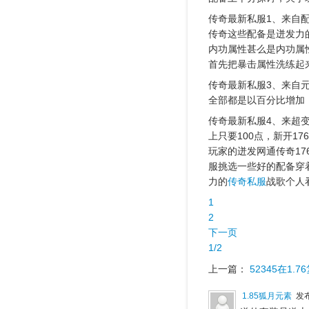
传奇最新私服1、来自
传奇这些配备是迸发力
内功属性甚么是内功属
首先把暴击属性洗练起
传奇最新私服3、来自
全部都是以百分比增加
传奇最新私服4、来超
上只要100点，新开1
玩家的迸发网通传奇1
服挑选一些好的配备穿
力的
传奇私服
战歌个人
1
2
下一页
1/2
上一篇：
52345在1
1.85狐月元素
发布