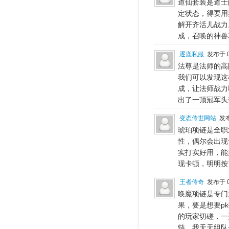
道仙套装是道士
定状态，得要用
解开齐活儿战力
成，召唤的神兽
逐鹿私服
发布于 0
法尊是法师的高
我们可以发现这
成，让法师战力
出了一顶冠军头
变态传世网站
发布
琥珀项链是全职
性，偶尔会出现
实打实好用，能
现卡顿，明明按
王者传奇
发布于 0
唤魔项链是专门
果，要是想要p
的玩家切磋，一
链，我天天组队