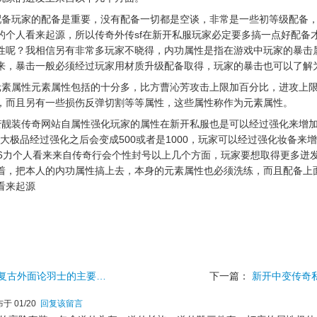
配备玩家的配备是重要，没有配备一切都是空谈，非常是一些初等级配备
的个人看来起源，所以传奇外传sf在新开私服玩家必定要多搞一点好配备
性呢？我相信另有非常多玩家不晓得，内功属性是指在游戏中玩家的暴击
来，暴击一般必须经过玩家用材质升级配备取得，玩家的暴击也可以了解
元素属性元素属性包括的十分多，比方曹沁芳攻击上限加百分比，进攻上
，而且另有一些损伤反弹切割等等属性，这些属性称作为元素属性。
变靓装传奇网站自属性强化玩家的属性在新开私服也是可以经过强化来增
76大极品经过强化之后会变成500或者是1000，玩家可以经过强化妆备
76力个人看来来自传奇行会个性封号以上几个方面，玩家要想取得更多迸
着，把本人的内功属性搞上去，本身的元素属性也必须洗练，而且配备上
看来起源
.76复古外面论羽士的主要…
下一篇：
新开中变传奇
于 01/20
回复该留言