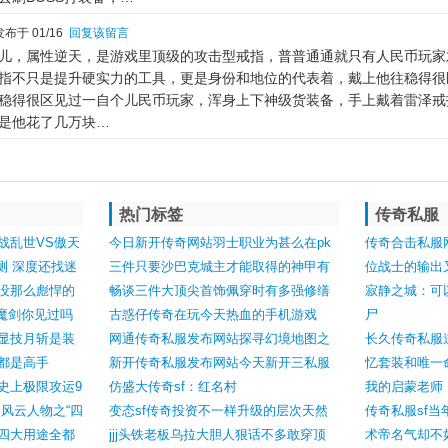
布于 01/16
回复该留言
儿，属性逆天，是游戏里顶级的攻击型戒指，普普通通就只有人民币玩家
指不只是提升硬实力的工具，更是身份和地位的代表着，戴上他往稳得很
稳得很区见过一自个儿民币玩家，浑身上下神级货装备，手上戴着雷泽戒
是他花了几万块…
热门标签
传奇私服
战乱世VS傲天
今日新开传奇网站羽士职业为甚么在pk
传奇合击私服
测 深度还找迷
傍边生活才能那么强
三件只要沙巴克城主才能取得的神甲有
位战士的输出
没那么彪悍的
两件意思特殊
畅谈三件大顶尖首饰佩穿时有多强修缮
寂静之城：可
魔剑你见过吗
时候就有多疼爱
古惑仔传奇在玩今天热血的手机游戏
尸
显技月斩是装
网通传奇私服发布网站探寻幻境地图之
长久传奇私服
备被打出来的
都是高手
谜最终发现隐藏之地的神秘入口
新开传奇私服发布网站今天新开三私服
忆套装和唯一
装技
史上极限攻运9
不灭赛恩重回版块趋向
仿盛大传奇sf：红名村
我的启蒙老师
风云人物之“四
变态sf传奇投资不一样升级的层次天然
传奇私服sf
四大用途全都
不一样
jjj头铁老板乌拉大胆人狠话不多敢穿顶
术帝名气却不