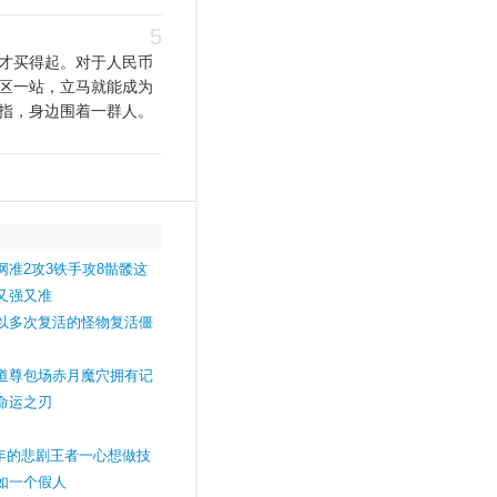
5
才买得起。对于人民币
区一站，立马就能成为
指，身边围着一群人。
网准2攻3铁手攻8骷髅这
又强又准
以多次复活的怪物复活僵
道尊包场赤月魔穴拥有记
命运之刃
当年的悲剧王者一心想做技
如一个假人