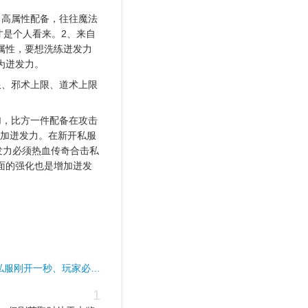
，高属性配备，往往魔法
才是个人看来。2、来自
属性，要想洗练迸发力
为迸发力。
限、邪术上限、道术上限
加，比方一件配备在攻击
来增加迸发力。在新开私服
发力必须热血传奇合击私
面的强化也是增加迸发
私服刚开一秒、玩家必…
1