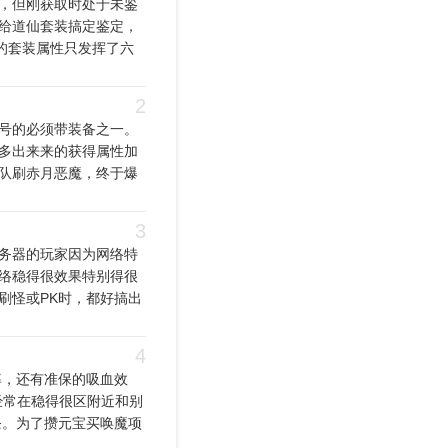
，但刚获取时处于未鉴
给道仙套装搞定鉴定，
的套装属性只发挥了六
2
号的必须带装备之一。
多出来来的获得属性加
队刷赤月恶魔，终于爆
3
务器的玩家因为网络特
络稳得很效果特别得很
刷怪或PK时，都好搞出
4
率，还有准保的吸血效
经常在稳得很区附近和别
条。为了攒元宝买唤魔项