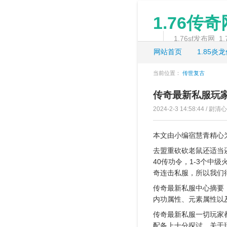
1.76传
1.76sf发布网
网站首页
1.85炎
当前位置：
传世复古
传奇最新私服玩
2024-2-3 14:58:44 / 尉清心
本文由小编宿慧青精心
去盟重砍砍老鼠还适当
40传功令，1-3个中
奇连击私服，所以我们
传奇最新私服中心摘要
内功属性、元素属性以
传奇最新私服一切玩家
配备上十分探讨，关于