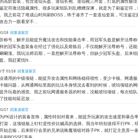
的高阶套装，包含道仙头盔、道仙长袍、道仙靴三件套，打底的属性极佳
鉴定符激活隐藏属性。很多玩家组队到乱糟糟深渊，就是为了刷鉴定符，
。我之前花了堆成山时间刷BOSS，终于凑齐了一套道仙套装，可没鉴定
攻击力一眼看穿不…
1/19
回复该留言
阶称号，解开后能提升魔法攻击和技能暴击率，而冠军头盔是解开法尊称
样的冠军头盔装备在经过了强化以及熔炼后，不仅能解开法尊称号，还能
唰唰涨。我玩法师后期，一直想解开法尊称号，但缺少冠军头盔。后来组
盔。我赶紧找N…
于 01/18
回复该留言
业通用的中级项链，能提升攻击属性和网络稳得很性，变少卡顿。网通服
卡顿问题，从网通网站里面的玩法本身情况去看到的时候，琥珀项链的网
提升玩着的感觉。我之前玩网通服务器的时候，没戴琥珀项链，每次组队
了技能却延迟放…
1/17
回复该留言
为PK设计的装备首饰，属性特别对着来，能提升玩家的攻击速度和暴击
k打架，这项链板上钉钉是性价比贼高的选择。我当年特别迷得不行PK，
开始总输，后来听行会里的兄弟说唤魔项链对路子PK，就打定主意弄一
去刷BOSS打装备，…