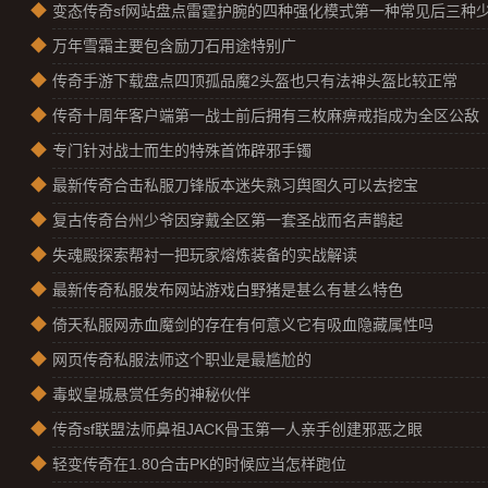
◆
变态传奇sf网站盘点雷霆护腕的四种强化模式第一种常见后三种
◆
万年雪霜主要包含励刀石用途特别广
◆
传奇手游下载盘点四顶孤品魔2头盔也只有法神头盔比较正常
◆
传奇十周年客户端第一战士前后拥有三枚麻痹戒指成为全区公敌
◆
专门针对战士而生的特殊首饰辟邪手镯
◆
最新传奇合击私服刀锋版本迷失熟习舆图久可以去挖宝
◆
复古传奇台州少爷因穿戴全区第一套圣战而名声鹊起
◆
失魂殿探索帮衬一把玩家熔炼装备的实战解读
◆
最新传奇私服发布网站游戏白野猪是甚么有甚么特色
◆
倚天私服网赤血魔剑的存在有何意义它有吸血隐藏属性吗
◆
网页传奇私服法师这个职业是最尴尬的
◆
毒蚁皇城悬赏任务的神秘伙伴
◆
传奇sf联盟法师鼻祖JACK骨玉第一人亲手创建邪恶之眼
◆
轻变传奇在1.80合击PK的时候应当怎样跑位