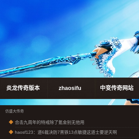
炎龙传奇版本
zhaosifu
中变传奇网站
仿盛大传奇
◆
合击九周年的特戒除了氪金别无他用
◆
haosf123：道6裁决防7黑铁13点敏捷这道士要逆天啊