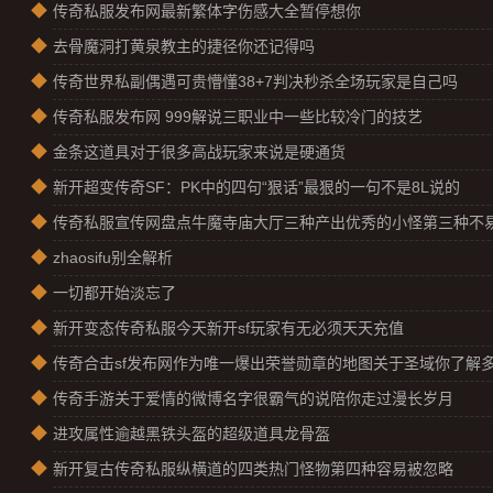
◆
传奇私服发布网最新繁体字伤感大全暂停想你
◆
去骨魔洞打黄泉教主的捷径你还记得吗
◆
传奇世界私副偶遇可贵懵懂38+7判决秒杀全场玩家是自己吗
◆
传奇私服发布网 999解说三职业中一些比较冷门的技艺
◆
金条这道具对于很多高战玩家来说是硬通货​
◆
新开超变传奇SF：PK中的四句“狠话”最狠的一句不是8L说的
◆
传奇私服宣传网盘点牛魔寺庙大厅三种产出优秀的小怪第三种不
◆
zhaosifu别全解析
◆
一切都开始淡忘了
◆
新开变态传奇私服今天新开sf玩家有无必须天天充值
◆
传奇合击sf发布网作为唯一爆出荣誉勋章的地图关于圣域你了解
◆
传奇手游关于爱情的微博名字很霸气的说陪你走过漫长岁月
◆
进攻属性逾越黑铁头盔的超级道具龙骨盔
◆
新开复古传奇私服纵横道的四类热门怪物第四种容易被忽略